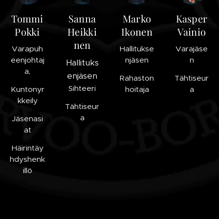
Tommi
Sanna
Marko
Kasper
Pokki
Heikki
Ikonen
Vainio
nen
Varapuh
Hallitukse
Varajäse
eenjohtaj
njäsen
n
Hallituks
a,
enjäsen
Rahaston
Tähtiseur
Sihteeri
Kuntonyr
hoitaja
a
kkeily
Tähtiseur
a
Jäsenasi
at
Häirintäy
hdyshenk
illö