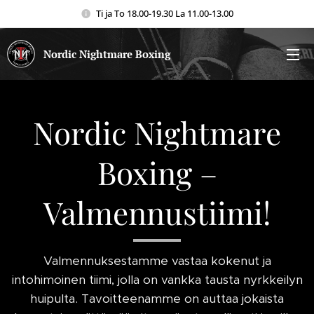
Ti ja To 18.00-19.30 La 11.00-13.00
Nordic Nightmare Boxing
Nordic Nightmare
Boxing –
Valmennustiimi!
Valmennuksestamme vastaa kokenut ja
intohimoinen tiimi, jolla on vankka tausta nyrkkeilyn
huipulta. Tavoitteenamme on auttaa jokaista