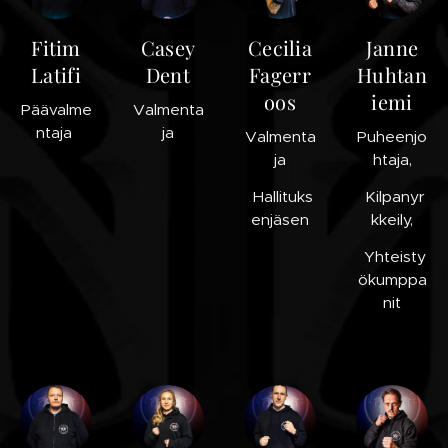
Fitim
Casey
Cecilia
Janne
Latifi
Dent
Fagerr
Huhtan
oos
iemi
Päävalme
Valmenta
ntaja
ja
Valmenta
Puheenjo
ja
htaja,
Hallituks
Kilpanyr
enjäsen
kkeily,
Yhteisty
ökumppa
nit