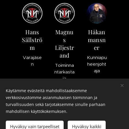
Hans
Magnu
Håkan
Sällströ
s
mansn
m
Liljestr
er
and
Varajäse
Kunniapu
n
heenjoht
Toiminna
aja
ntarkasta
ja
Kunniajäs
en
Käytämme evästeitä mahdollistaaksemme
verkkosivustomme asianmukaisen toiminnan ja
turvallisuuden sekä tarjotaksemme sinulle parhaan
mahdollisen käyttökokemuksen.
Images provided by
Pexels
Hyväksy vain tarpeelliset
Hyväksy kaikki